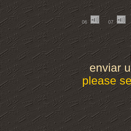
06
07
enviar 
please s