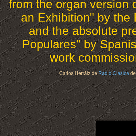
from the organ version 
an Exhibition" by the 
and the absolute pr
Populares" by Spani
work commission
Carlos Herráiz de
Radio Clásica
d