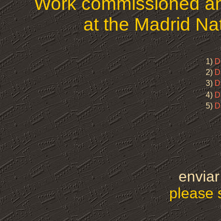
Work commissioned an
at the Madrid Na
1)
D
2)
D
3)
D
4)
D
5)
D
enviar
please